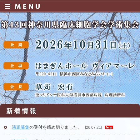
新着情報
演題募集
の受付を締め切りました。
[26.07.21]